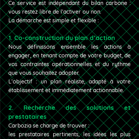
Ce service est indépendant du bilan carbone :
vous restez libre de l’activer ou non.
La démarche est simple et flexible :
1. Co-construction du plan d’action
Nous définissons ensemble les actions à
engager, en tenant compte de votre budget, de
vos contraintes opérationnelles et du rythme
que vous souhaitez adopter.
L’objectif : un plan réaliste, adapté à votre
établissement et immédiatement actionnable.
2. Recherche des solutions et
prestataires
Carbozia se charge de trouver :
les prestataires pertinents, les idées les plus